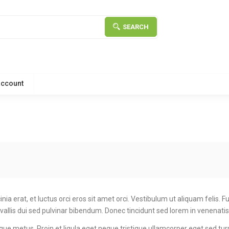
SEARCH
account
ia erat, et luctus orci eros sit amet orci. Vestibulum ut aliquam felis. F
llis dui sed pulvinar bibendum. Donec tincidunt sed lorem in venenati
ique metus. Proin et ligula eget neque tristique ullamcorper eget sed t