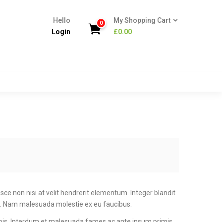
Hello
My Shopping Cart
0
Login
£
0.00
usce non nisi at velit hendrerit elementum. Integer blandit
s. Nam malesuada molestie ex eu faucibus.
urpis. Interdum et malesuada fames ac ante ipsum primis