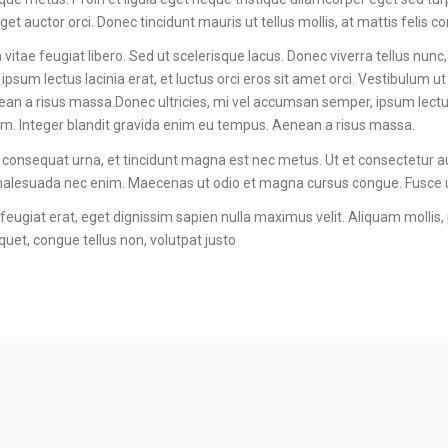
get auctor orci. Donec tincidunt mauris ut tellus mollis, at mattis felis con
vitae feugiat libero. Sed ut scelerisque lacus. Donec viverra tellus nunc,
sum lectus lacinia erat, et luctus orci eros sit amet orci. Vestibulum ut a
 a risus massa.Donec ultricies, mi vel accumsan semper, ipsum lectus la
ntum. Integer blandit gravida enim eu tempus. Aenean a risus massa.
 consequat urna, et tincidunt magna est nec metus. Ut et consectetur a
, malesuada nec enim. Maecenas ut odio et magna cursus congue. Fusce u
eugiat erat, eget dignissim sapien nulla maximus velit. Aliquam mollis
uet, congue tellus non, volutpat justo