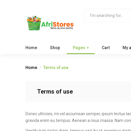
Home
Shop
Pages
Cart
My 
Home
Terms of use
Terms of use
Donec ultricies, mi vel accumsan semper, ipsum lectus lacin
gravida enim eu tempus. Aenean a risus massa. Nam conva
Vestibulum tortor diam, tempus sed dui id, maximus trist